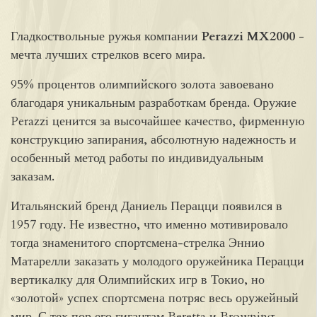
Гладкоствольные ружья компании
Perazzi MX2000
-
мечта лучших стрелков всего мира.
95% процентов олимпийского золота завоевано
благодаря уникальным разработкам бренда. Оружие
Perazzi ценится за высочайшее качество, фирменную
конструкцию запирания, абсолютную надежность и
особенный метод работы по индивидуальным
заказам.
Итальянский бренд Даниель Перацци появился в
1957 году. Не известно, что именно мотивировало
тогда знаменитого спортсмена-стрелка Эннио
Матарелли заказать у молодого оружейника Перацци
вертикалку для Олимпийских игр в Токио, но
«золотой» успех спортсмена потряс весь оружейный
мир. С тех пор его гигантам Beretta и Browning